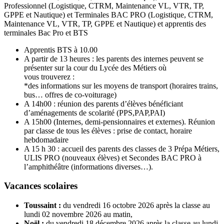
Professionnel (Logistique, CTRM, Maintenance VL, VTR, TP,
GPPE et Nautique) et Terminales BAC PRO (Logistique, CTRM,
Maintenance VL, VTR, TP, GPPE et Nautique) et apprentis des
terminales Bac Pro et BTS
Apprentis BTS à 10.00
A partir de 13 heures : les parents des internes peuvent se
présenter sur la cour du Lycée des Métiers où
vous trouverez :
*des informations sur les moyens de transport (horaires trains,
bus… offres de co-voiturage)
A 14h00 : réunion des parents d’élèves bénéficiant
d’aménagements de scolarité (PPS,PAP,PAI)
A 15h00 (Internes, demi-pensionnaires et externes). Réunion
par classe de tous les élèves : prise de contact, horaire
hebdomadaire
A 15 h 30 : accueil des parents des classes de 3 Prépa Métiers,
ULIS PRO (nouveaux élèves) et Secondes BAC PRO à
l’amphithéâtre (informations diverses…).
Vacances scolaires
Toussaint :
du vendredi 16 octobre 2026 après la classe au
lundi 02 novembre 2026 au matin,
Noël :
du vendredi 18 décembre 2026 après la classe au lundi