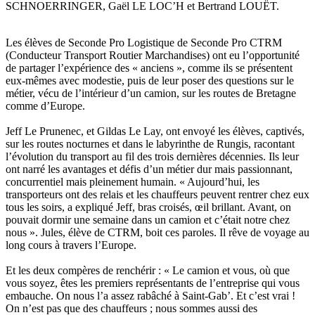
SCHNOERRINGER, Gaël LE LOC’H et Bertrand LOUËT.
Les élèves de Seconde Pro Logistique de Seconde Pro CTRM
(Conducteur Transport Routier Marchandises) ont eu l’opportunité
de partager l’expérience des « anciens », comme ils se présentent
eux-mêmes avec modestie, puis de leur poser des questions sur le
métier, vécu de l’intérieur d’un camion, sur les routes de Bretagne
comme d’Europe.
Jeff Le Prunenec, et Gildas Le Lay, ont envoyé les élèves, captivés,
sur les routes nocturnes et dans le labyrinthe de Rungis, racontant
l’évolution du transport au fil des trois dernières décennies. Ils leur
ont narré les avantages et défis d’un métier dur mais passionnant,
concurrentiel mais pleinement humain. « Aujourd’hui, les
transporteurs ont des relais et les chauffeurs peuvent rentrer chez eux
tous les soirs, a expliqué Jeff, bras croisés, œil brillant. Avant, on
pouvait dormir une semaine dans un camion et c’était notre chez
nous ». Jules, élève de CTRM, boit ces paroles. Il rêve de voyage au
long cours à travers l’Europe.
Et les deux compères de renchérir : « Le camion et vous, où que
vous soyez, êtes les premiers représentants de l’entreprise qui vous
embauche. On nous l’a assez rabâché à Saint-Gab’. Et c’est vrai !
On n’est pas que des chauffeurs ; nous sommes aussi des